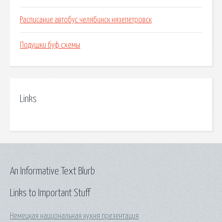
Расписание автобус челябинск нязепетровск
Подушки буф схемы
Links
An Informative Text Blurb
Links to Important Stuff
Немецкая национальная кухня презентация