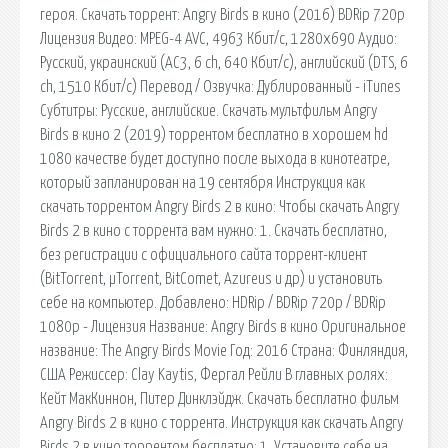
героя. Скачать торрент: Angry Birds в кино (2016) BDRip 720p
Лицензия Видео: MPEG-4 AVC, 4963 Кбит/с, 1280x690 Аудио:
Русский, украинский (AC3, 6 ch, 640 Кбит/с), английский (DTS, 6
ch, 1510 Кбит/с) Перевод / Озвучка: Дублированный - iTunes
Субтитры: Русские, английские. Скачать мультфильм Angry
Birds в кино 2 (2019) торрентом бесплатно в хорошем hd
1080 качестве будет доступно после выхода в кинотеатре,
который запланирован на 19 сентября Инструкция как
скачать торрентом Angry Birds 2 в кино: Чтобы скачать Angry
Birds 2 в кино с торрента вам нужно: 1. Скачать бесплатно,
без регистрации с официального сайта торрент-клиент
(BitTorrent, µTorrent, BitComet, Azureus и др) и установить
себе на компьютер. Добавлено: HDRip / BDRip 720p / BDRip
1080p - Лицензия Название: Angry Birds в кино Оригинальное
название: The Angry Birds Movie Год: 2016 Страна: Финляндия,
США Режиссер: Clay Kaytis, Фергал Рейли В главных ролях:
Кейт МакКиннон, Питер Динклэйдж. Скачать бесплатно фильм
Angry Birds 2 в кино c торрента. Инструкция как скачать Angry
Birds 2 в кино торрентом бесплатно: 1. Установите себе на