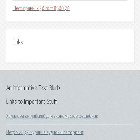
Шестигранник 36 гост 8560 78
Links
An Informative Text Blurb
Links to Important Stuff
Халилова английский для экономистов решебник
Метро 2033 муранча аудиокнига торрент