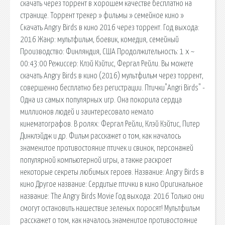
скачать через торрент в хорошем качестве бесплатно на
странице. Торрент трекер » фильмы » семейное кино »
Скачать Angry Birds в кино 2016 через торрент. Год выхода:
2016 Жанр: мультфильм, боевик, комедия, семейный
Производство: Финляндия, США Продолжительность: 1 x ~
00:43:00 Режиссер: Клэй Кэйтис, Фергал Рейли. Вы можете
скачать Angry Birds в кино (2016) мультфильм через торрент,
совершенно бесплатно без регистрации. Птички"Аngri Birds" -
Одна из самых популярных игр. Она покорила сердца
миллионов людей и заинтересовало немало
кинематографов. В ролях: Фергал Рейли, Клэй Кэйтис, Питер
Динклэйдж и др. Фильм расскажет о том, как началось
знаменитое противостояние птичек и свинок, персонажей
популярной компьютерной игры, а также раскроет
некоторые секреты любимых героев. Название: Angry Birds в
кино Другое название: Сердитые птички в кино Оригинальное
название: The Angry Birds Movie Год выхода: 2016 Только они
смогут остановить нашествие зеленых поросят! Мультфильм
расскажет о том, как началось знаменитое противостояние