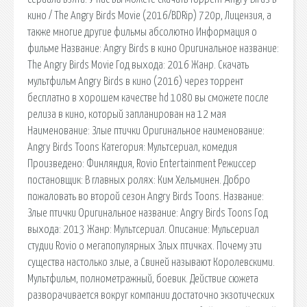
кино / The Angry Birds Movie (2016/BDRip) 720p, Лицензия, а
также многие другие фильмы абсолютно Информация о
фильме Название: Angry Birds в кино Оригинальное название:
The Angry Birds Movie Год выхода: 2016 Жанр. Скачать
мультфильм Angry Birds в кино (2016) через торрент
бесплатно в хорошем качестве hd 1080 вы сможете после
релиза в кино, который запланирован на 12 мая
Наименование: Злые птички Оригинальное наименование:
Angry Birds Toons Категория: Мультсериал, комедия
Произведено: Финляндия, Rovio Entertainment Режиссер
постановщик: В главных ролях: Ким Хельминен. Добро
пожаловать во второй сезон Angry Birds Toons. Название:
Злые птички Оригинальное название: Angry Birds Toons Год
выхода: 2013 Жанр: Мультсериал. Описание: Мульсериал
студии Rovio о мегапопулярных Злых птичках. Почему эти
существа настолько злые, а Свиней называют Королевскими.
Мультфильм, полнометражный, боевик. Действие сюжета
разворачивается вокруг компании достаточно экзотических