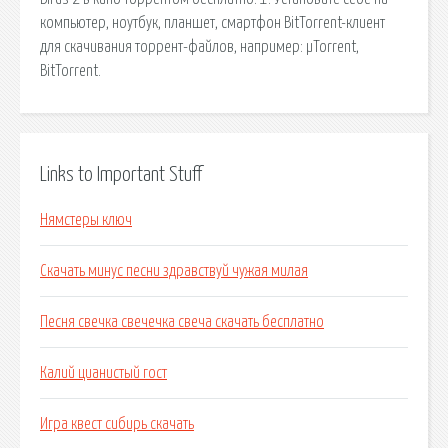
компьютер, ноутбук, планшет, смартфон BitTorrent-клиент
для скачивания торрент-файлов, например: µTorrent,
BitTorrent.
Links to Important Stuff
Нямстеры ключ
Скачать минус песни здравствуй чужая милая
Песня свечка свечечка свеча скачать бесплатно
Калий цианистый гост
Игра квест сибирь скачать