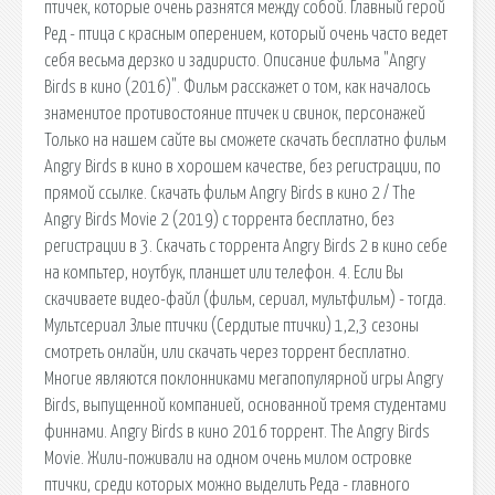
птичек, которые очень разнятся между собой. Главный герой
Ред - птица с красным оперением, который очень часто ведет
себя весьма дерзко и задиристо. Описание фильма "Angry
Birds в кино (2016)". Фильм расскажет о том, как началось
знаменитое противостояние птичек и свинок, персонажей
Только на нашем сайте вы сможете скачать бесплатно фильм
Angry Birds в кино в хорошем качестве, без регистрации, по
прямой ссылке. Скачать фильм Angry Birds в кино 2 / The
Angry Birds Movie 2 (2019) с торрента бесплатно, без
регистрации в 3. Скачать с торрента Angry Birds 2 в кино себе
на компьтер, ноутбук, планшет или телефон. 4. Если Вы
скачиваете видео-файл (фильм, сериал, мультфильм) - тогда.
Мультсериал Злые птички (Сердитые птички) 1,2,3 сезоны
смотреть онлайн, или скачать через торрент бесплатно.
Многие являются поклонниками мегапопулярной игры Angry
Birds, выпущенной компанией, основанной тремя студентами
финнами. Angry Birds в кино 2016 торрент. The Angry Birds
Movie. Жили-поживали на одном очень милом островке
птички, среди которых можно выделить Реда - главного