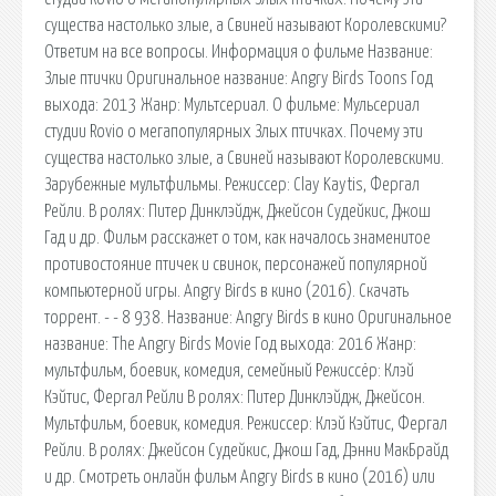
существа настолько злые, а Свиней называют Королевскими?
Ответим на все вопросы. Информация о фильме Название:
Злые птички Оригинальное название: Angry Birds Toons Год
выхода: 2013 Жанр: Мультсериал. О фильме: Мульсериал
студии Rovio о мегапопулярных Злых птичках. Почему эти
существа настолько злые, а Свиней называют Королевскими.
Зарубежные мультфильмы. Режиссер: Clay Kaytis, Фергал
Рейли. В ролях: Питер Динклэйдж, Джейсон Судейкис, Джош
Гад и др. Фильм расскажет о том, как началось знаменитое
противостояние птичек и свинок, персонажей популярной
компьютерной игры. Angry Birds в кино (2016). Скачать
торрент. - - 8 938. Название: Angry Birds в кино Оригинальное
название: The Angry Birds Movie Год выхода: 2016 Жанр:
мультфильм, боевик, комедия, семейный Режиссёр: Клэй
Кэйтис, Фергал Рейли В ролях: Питер Динклэйдж, Джейсон.
Мультфильм, боевик, комедия. Режиссер: Клэй Кэйтис, Фергал
Рейли. В ролях: Джейсон Судейкис, Джош Гад, Дэнни МакБрайд
и др. Смотреть онлайн фильм Angry Birds в кино (2016) или