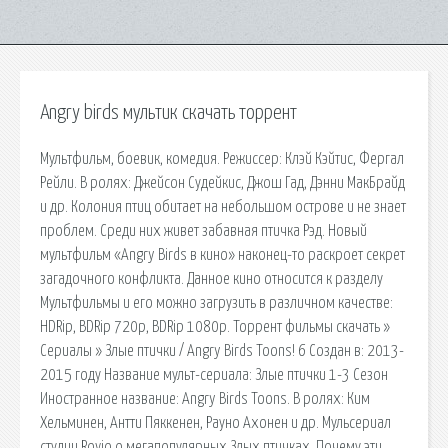
Angry birds мультик скачать торрент
Мультфильм, боевик, комедия. Режиссер: Клэй Кэйтис, Фергал
Рейли. В ролях: Джейсон Судейкис, Джош Гад, Дэнни МакБрайд
и др. Колония птиц обитает на небольшом острове и не знает
проблем. Среди них живет забавная птичка Рэд. Новый
мультфильм «Angry Birds в кино» наконец-то раскроет секрет
загадочного конфликта. Данное кино относится к разделу
Мультфильмы и его можно загрузить в различном качестве:
HDRip, BDRip 720p, BDRip 1080p. Торрент фильмы скачать »
Сериалы » Злые птички / Angry Birds Toons! 6 Создан в: 2013-
2015 году Название мульт-сериала: Злые птички 1-3 Сезон
Иностранное название: Angry Birds Toons. В ролях: Ким
Хельминен, Антти Пяккенен, Рауно Ахонен и др. Мульсериал
студии Rovio о мегапопулярных Злых птичках. Почему эти