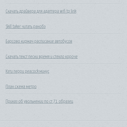
Скачать драйвера для адаптера wifi tp link
Skill taker читать ранобэ
Барсово киржач расписание автобусов
Скачать текст песни время и стекло короче
Кэти перри peacock минус
План схема метро
Приказ об увольнении по ст 71 образец