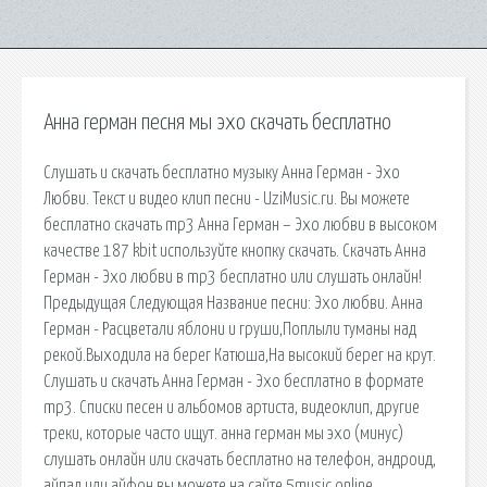
Анна герман песня мы эхо скачать бесплатно
Слушать и скачать бесплатно музыку Анна Герман - Эхо
Любви. Текст и видео клип песни - UziMusic.ru. Вы можете
бесплатно скачать mp3 Анна Герман – Эхо любви в высоком
качестве 187 kbit используйте кнопку скачать. Скачать Анна
Герман - Эхо любви в mp3 бесплатно или слушать онлайн!
Предыдущая Следующая Название песни: Эхо любви. Анна
Герман - Расцветали яблони и груши,Поплыли туманы над
рекой.Выходила на берег Катюша,На высокий берег на крут.
Слушать и скачать Анна Герман - Эхо бесплатно в формате
mp3. Списки песен и альбомов артиста, видеоклип, другие
треки, которые часто ищут. анна герман мы эхо (минус)
слушать онлайн или скачать бесплатно на телефон, андроид,
айпад или айфон вы можете на сайте 5music.online.