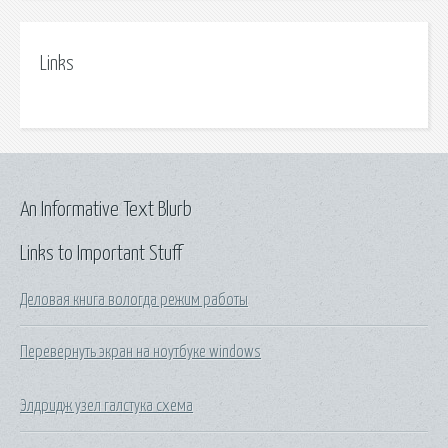
Links
An Informative Text Blurb
Links to Important Stuff
Деловая книга вологда режим работы
Перевернуть экран на ноутбуке windows
Элдридж узел галстука схема