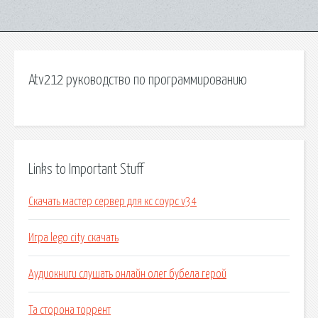
Atv212 руководство по программированию
Links to Important Stuff
Скачать мастер сервер для кс соурс v34
Игра lego city скачать
Аудиокниги слушать онлайн олег бубела герой
Та сторона торрент