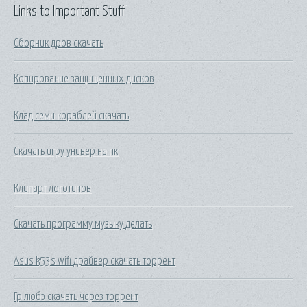
Links to Important Stuff
Сборник дров скачать
Копирование защищенных дисков
Клад семи кораблей скачать
Скачать игру универ на пк
Клипарт логотипов
Скачать программу музыку делать
Asus k53s wifi драйвер скачать торрент
Гр любэ скачать через торрент