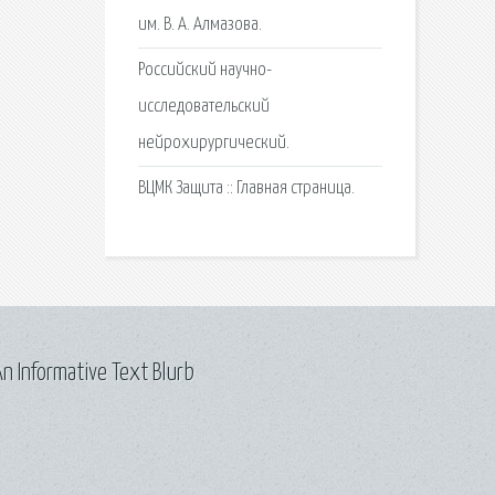
им. В. А. Алмазова.
Российский научно-
исследовательский
нейрохирургический.
ВЦМК Защита :: Главная страница.
n Informative Text Blurb