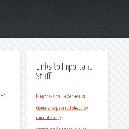
Links to Important
Stuff
т.Е
Минусовка птицы белые мои
Скачать торрент radiohead ok
computer mp3