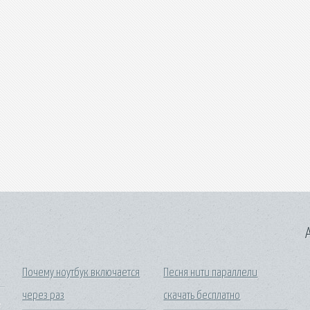
A
Почему ноутбук включается
Песня нити параллели
через раз
скачать бесплатно
ь