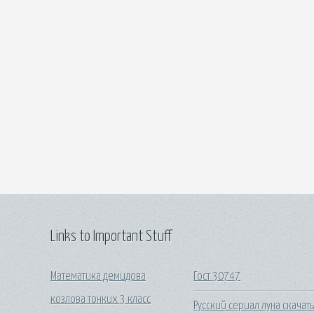
Links to Important Stuff
Математика демидова
Гост 30747
козлова тонких 3 класс
Русский сериал луна скачат