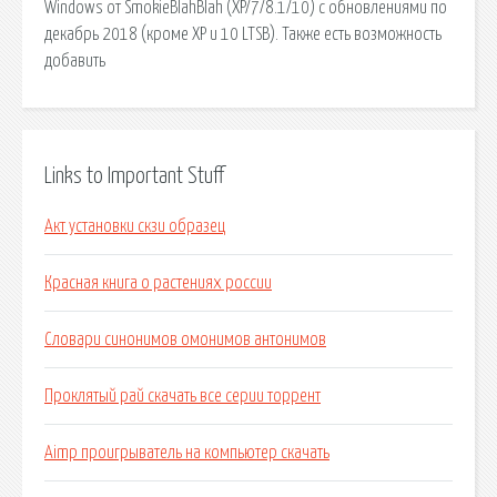
Windows от SmokieBlahBlah (XP/7/8.1/10) с обновлениями по
декабрь 2018 (кроме XP и 10 LTSB). Также есть возможность
добавить
Links to Important Stuff
Акт установки скзи образец
Красная книга о растениях россии
Словари синонимов омонимов антонимов
Проклятый рай скачать все серии торрент
Aimp проигрыватель на компьютер скачать