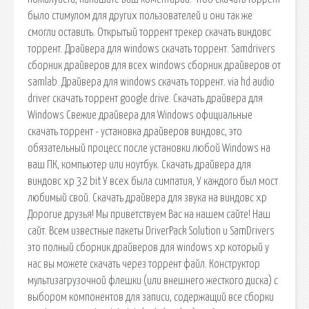
было стимулом для других пользователей и они так же
смогли оставить. Открытый торрент трекер скачать виндовс
торрент. Драйвера для windows скачать торрент. Samdrivers
сборник драйверов для всех windows сборник драйверов от
samlab. Драйвера для windows скачать торрент. via hd audio
driver скачать торрент google drive. Скачать драйвера для
Windows Свежие драйвера для Windows официальные
скачать торрент - установка драйверов виндовс, это
обязательный процесс после установки любой Windows на
ваш ПК, компьютер или ноутбук. Скачать драйвера для
виндовс xp 32 bit У всех была симпатия, У каждого был мост
любимый свой. Скачать драйвера для звука на виндовс xp
Дорогие друзья! Мы приветствуем Вас на нашем сайте! Наш
сайт. Всем известные пакеты DriverPack Solution и SamDrivers
это полный сборник драйверов для windows xp который у
нас вы можете скачать через торрент файл. Конструктор
мультизагрузочной флешки (или внешнего жесткого диска) с
выбором компонентов для записи, содержащий все сборки