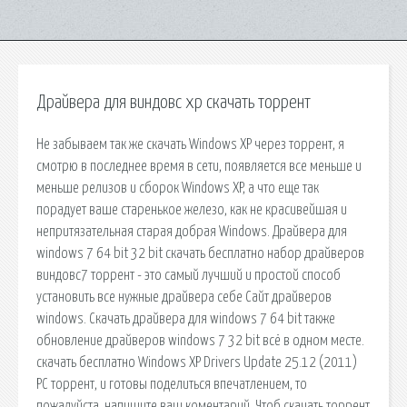
Драйвера для виндовс xp скачать торрент
Не забываем так же скачать Windows XP через торрент, я
смотрю в последнее время в сети, появляется все меньше и
меньше релизов и сборок Windows XP, а что еще так
порадует ваше старенькое железо, как не красивейшая и
непритязательная старая добрая Windows. Драйвера для
windows 7 64 bit 32 bit скачать бесплатно набор драйверов
виндовс7 торрент - это самый лучший и простой способ
установить все нужные драйвера себе Сайт драйверов
windows. Скачать драйвера для windows 7 64 bit также
обновление драйверов windows 7 32 bit всё в одном месте.
скачать бесплатно Windows XP Drivers Update 25.12 (2011)
PC торрент, и готовы поделиться впечатлением, то
пожалуйста, напишите ваш коментарий. Чтоб скачать торрент