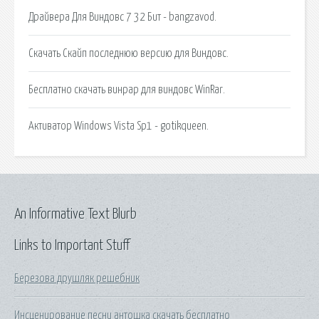
Драйвера Для Виндовс 7 32 Бит - bangzavod.
Скачать Скайп последнюю версию для Виндовс.
Бесплатно скачать винрар для виндовс WinRar.
Активатор Windows Vista Sp1 - gotikqueen.
An Informative Text Blurb
Links to Important Stuff
Березова друшляк решебник
Инсценирование песни антошка скачать бесплатно