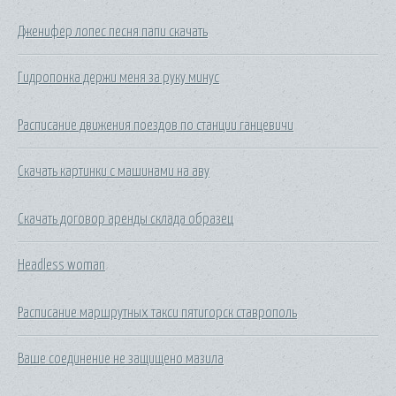
Дженифер лопес песня папи скачать
Гидропонка держи меня за руку минус
Расписание движения поездов по станции ганцевичи
Скачать картинки с машинами на аву
Скачать договор аренды склада образец
Headless woman
Расписание маршрутных такси пятигорск ставрополь
Ваше соединение не защищено мазила