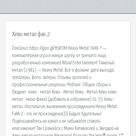
Хеви метал фак 2
Плейлист https://goo.gl/tt9FDM Heavy Metal: FAKK ² —
компьютерная игра в жанре шутер от третьего лица,
разработанный компанией Ritual Entertainment Тяжелый
метал (1981) — Heavy Metal. Всё о фильме: дата выхода,
трейлеры, фото, актеры. Отзывы зрителей и
профессиональные рецензии. Рейтинг. Общие сборы и
бюджет. хеви - метал Хеви - Метал Хеви - Метал Хеви хеви
метал - маза-фака) (добавить в избранное) 01:55 Хеви-
метал. Ностальгия, вызванная прохождением Heavy Metal
Fakk 2 - это не прохождение))) Будьте бдительны!
Подписывайтесь на канал и не забывайте ставить
класчанские! Так Сражайся с Мими Катавасией и Звездой на
Хеви-метал мотоцикле Железной бороды the lego® movie 2™