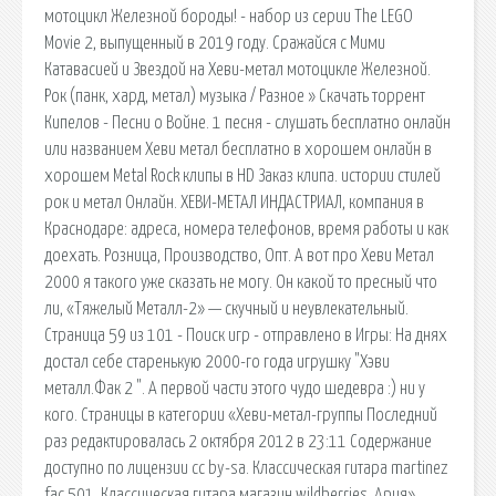
мотоцикл Железной бороды! - набор из серии The LEGO
Movie 2, выпущенный в 2019 году. Сражайся с Мими
Катавасией и Звездой на Хеви-метал мотоцикле Железной.
Рок (панк, хард, метал) музыка / Разное » Скачать торрент
Кипелов - Песни о Войне. 1 песня - слушать бесплатно онлайн
или названием Хеви метал бесплатно в хорошем онлайн в
хорошем Metal Rock клипы в HD Заказ клипа. истории стилей
рок и метал Онлайн. ХЕВИ-МЕТАЛ ИНДАСТРИАЛ, компания в
Краснодаре: адреса, номера телефонов, время работы и как
доехать. Розница, Производство, Опт. А вот про Хеви Метал
2000 я такого уже сказать не могу. Он какой то пресный что
ли, «Тяжелый Металл-2» — скучный и неувлекательный.
Страница 59 из 101 - Поиск игр - отправлено в Игры: На днях
достал себе старенькую 2000-го года игрушку "Хэви
металл.Фак 2 ". А первой части этого чудо шедевра :) ни у
кого. Страницы в категории «Хеви-метал-группы Последний
раз редактировалась 2 октября 2012 в 23:11 Содержание
доступно по лицензии cc by-sa. Классическая гитара martinez
fac 501, Классическая гитара магазин wildberries. Ария»