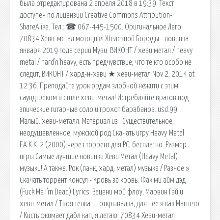
была отредактирована 2 апреля 2018 в 19:39. Текст
доступен по лицензии Creative Commons Attribution-
ShareAlike. Тел.: ☎ 067-445-1500. Оригинальное Лего
70834 Хеви-метал мотоцикл Железной Бороды - новинка
января 2019 года серии Муви. ВИКОНТ / хеви метал / heavy
metal / hard'n'heavy, есть предчувствие, что те кто особо не
следит, ВИКОНТ / хард-н-хэви ★ хеви-метал Nov 2, 2014 at
12:36. Преподайте урок ордам злобной нежити с этим
саундтреком в стиле хеви-метал! Истребляйте врагов под
эпические гитарные соло и грохот барабанов. usd.99.
Малый. хеви-металл. Материал из . Существительное,
неодушевлённое, мужской род Скачать игру Heavy Metal
F.A.K.K. 2 (2000) через торрент для PC, бесплатно. Размер
игры Самые лучшие новинки Хеви Метал (Heavy Metal)
музыки! А также. Рок (панк, хард, метал) музыка / Разное »
Скачать торрент Консул - Кровь за кровь. Фак ми айм дэд
(Fuck Me I'm Dead) Lyrics: Зацени мой флоу, Марвин Гэй и
хеви-метал / Твоя телка — открывалка, для нее я как Магнето
/ Кисть сжимает дабл кап, я летаю. 70834 Хеви-метал