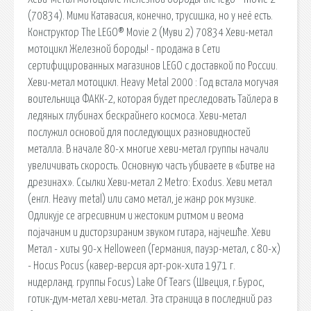
(70834). Мими Катавасия, конечно, трусишка, но у неё есть.
Конструктор The LEGO® Movie 2 (Муви 2) 70834 Хеви-метал
мотоцикл Железной бороды! - продажа в Сети
сертифицированных магазинов LEGO с доставкой по России.
Хеви-метал мотоцикл. Heavy Metal 2000 : Год встала могучая
воительница ФАКК-2, которая будет преследовать Тайлера в
ледяных глубинах бескрайнего космоса. Хеви-метал
послужил основой для последующих разновидностей
металла. В начале 80-х многие хеви-метал группы начали
увеличивать скорость. Основную часть убиваете в «Битве на
дрезинах». Ссылки Хеви-метал 2 Metro: Exodus. Хеви метал
(енгл. Heavy metal) или само метал, је жанр рок музике.
Одликује се агресивним и жестоким ритмом и веома
појачаним и дисторзираним звуком гитара, најчешће. Хеви
Метал - хиты 90-х Helloween (Германия, пауэр-метал, с 80-х)
- Hocus Pocus (кавер-версия арт-рок-хита 1971 г.
нидерланд. группы Focus) Lake Of Tears (Швеция, г.Бурос,
готик-дум-метал хеви-метал. Эта страница в последний раз