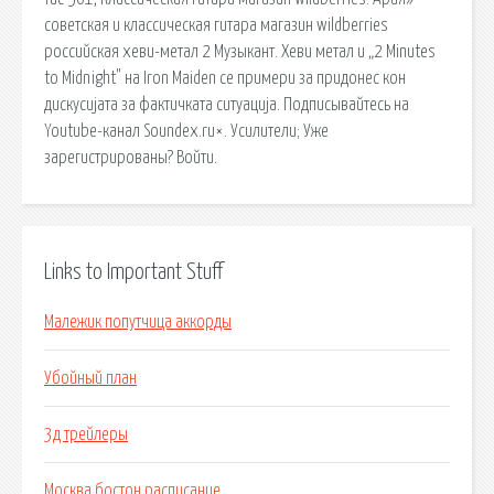
советская и классическая гитара магазин wildberries
российская хеви-метал 2 Музыкант. Хеви метал и „2 Minutes
to Midnight" на Iron Maiden се примери за придонес кон
дискусијата за фактичката ситуација. Подписывайтесь на
Youtube-канал Soundex.ru×. Усилители; Уже
зарегистрированы? Войти.
Links to Important Stuff
Малежик попутчица аккорды
Убойный план
3д трейлеры
Москва бостон расписание