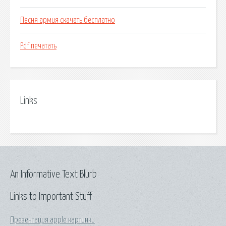
Песня армия скачать бесплатно
Pdf печатать
Links
An Informative Text Blurb
Links to Important Stuff
Презентация apple картинки