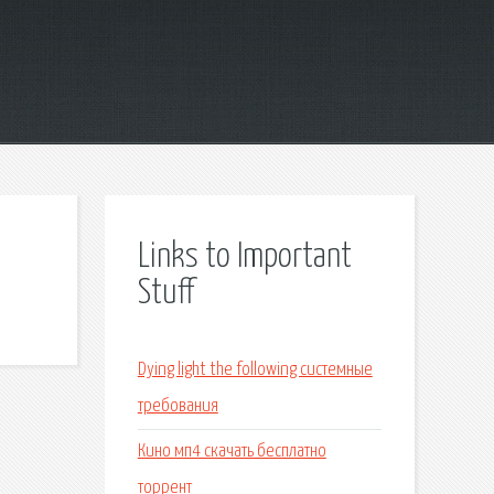
Links to Important
Stuff
Dying light the following системные
требования
Кино мп4 скачать бесплатно
торрент