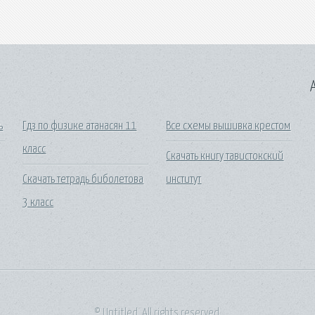
A
ь
Гдз по физике атанасян 11
Все схемы вышивка крестом
класс
Скачать книгу тавистокский
Скачать тетрадь биболетова
институт
3 класс
© Untitled. All rights reserved.