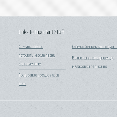
Links to Important Stuff
Скачать военно
Саймон бейкер книги купит
патриотические песни
Расписание электричек до
современные
малаховки от выхино
Расписание поездов грац
вена