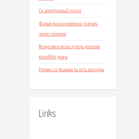
Сн электронный город
Фильм прикосновение скачать
через торрент
Минусовка песни гузель уразова
мэхэббэт учагы
Романс из фильма ты есть аккорды
Links