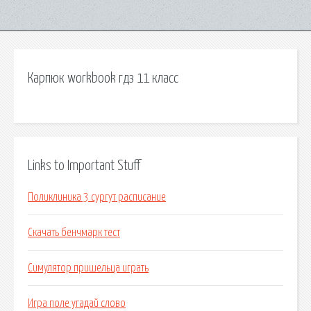
Карпюк workbook гдз 11 класс
Links to Important Stuff
Поликлиника 3 сургут расписание
Скачать бенчмарк тест
Симулятор пришельца играть
Игра поле угадай слово