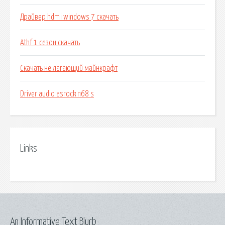
Драйвер hdmi windows 7 скачать
Athf 1 сезон скачать
Скачать не лагающий майнкрафт
Driver audio asrock n68 s
Links
An Informative Text Blurb