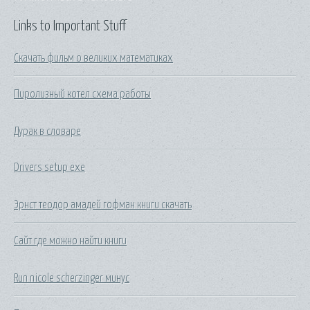
Links to Important Stuff
Скачать фильм о великих математиках
Пиролизный котел схема работы
Дурак в словаре
Drivers setup exe
Эрнст теодор амадей гофман книги скачать
Сайт где можно найти книги
Run nicole scherzinger минус