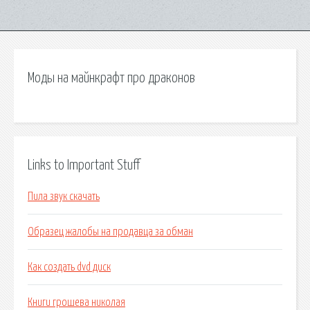
Моды на майнкрафт про драконов
Links to Important Stuff
Пила звук скачать
Образец жалобы на продавца за обман
Как создать dvd диск
Книги грошева николая