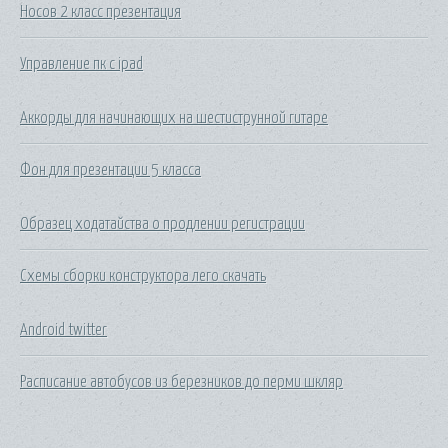
Носов 2 класс презентация
Управление пк с ipad
Аккорды для начинающих на шестиструнной гитаре
Фон для презентации 5 класса
Образец ходатайства о продлении регистрации
Схемы сборки конструктора лего скачать
Android twitter
Расписание автобусов из березников до перми шкляр