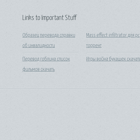
Links to Important Stuff
Образец перевода справки
Mass effect infiltrator для pc
об инвалидности
торрент
Перевод гоблина список
Игры война букашек скачат
фильмов скачать