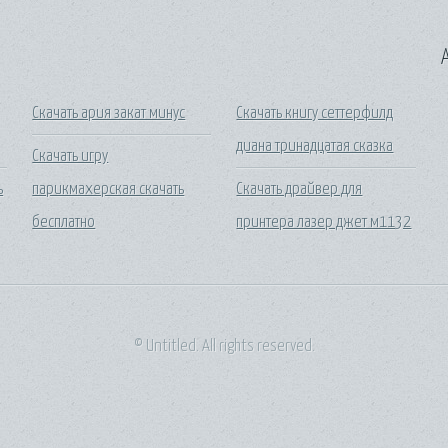
A
Скачать ария закат минус
Скачать книгу сеттерфилд
диана тринадцатая сказка
Скачать игру
ь
парикмахерская скачать
Скачать драйвер для
бесплатно
принтера лазер джет м1132
© Untitled. All rights reserved.