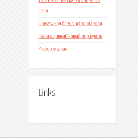
True detective скачать торрент 2
сезон
Скачать мод блейд история героя
Книга о дивный новый мир купить
Мистер журнал
Links