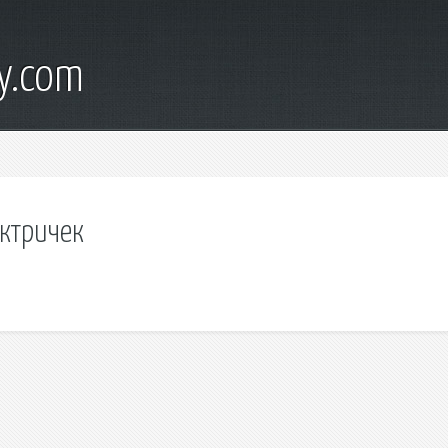
y.com
ектричек