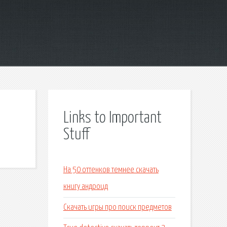
Links to Important
Stuff
На 50 оттенков темнее скачать
книгу андроид
Скачать игры про поиск предметов