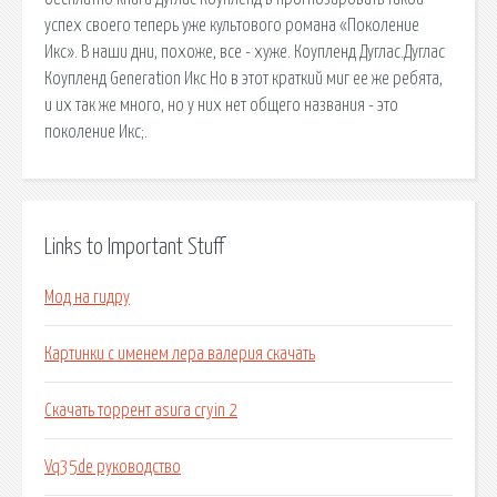
успех своего теперь уже культового романа «Поколение
Икс». В наши дни, похоже, все - хуже. Коупленд Дуглас.Дуглас
Коупленд Generation Икс Но в этот краткий миг ее же ребята,
и их так же много, но у них нет общего названия - это
поколение Икс;.
Links to Important Stuff
Мод на гидру
Картинки с именем лера валерия скачать
Скачать торрент asura cryin 2
Vq35de руководство