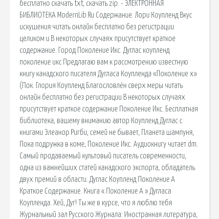
бесплатно скачать txt, скачать zip. - ЭЛЕКТРОННАЯ
БИБЛИОТЕКА ModernLib.Ru Содержание. Лори Коупленд Вкус
искушения читать онлайн бесплатно без регистрации
целиком и В некоторых случаях присутствует краткое
содержание. Город Поколение Икс. Дуглас коупленд
поколение икс Предлагаю вам к рассмотрению известную
книгу канадского писателя Дугласа Коупленда «Поколение x»
(Пок. Глория Коупленд Благословлён сверх меры читать
онлайн бесплатно без регистрации В некоторых случаях
присутствует краткое содержание Поколение Икс. Бесплатная
библиотека, вашему вниманию автор Коупленд Дуглас с
книгами Элеанор Ригби, семей не бывает, Планета шампуня,
Пока подружка в коме, Поколение Икс. Аудиокнигу читает dm.
Самый продаваемый культовый писатель современности,
одна из важнейших статей канадского экспорта, обладатель
двух премий в области. Дуглас Коупленд Поколение А
Краткое Содержание. Книга « Поколение А » Дугласа
Коупленда. Хей, Дуг! Ты же в курсе, что я люблю тебя
Журнальный зал Русского Журнала: Иностранная литература,