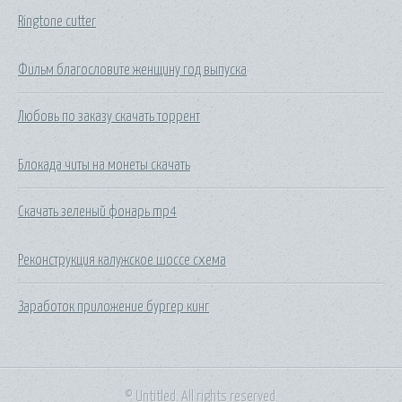
Ringtone cutter
Фильм благословите женщину год выпуска
Любовь по заказу скачать торрент
Блокада читы на монеты скачать
Скачать зеленый фонарь mp4
Реконструкция калужское шоссе схема
Заработок приложение бургер кинг
© Untitled. All rights reserved.