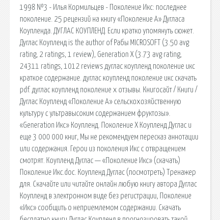
1998 №3 - Илья Кормильцев - Поколение Икс: последнее
поколение. 25 рецензий на книгу «Поколение А» Дугласа
Коупленда. ДУГЛАС КОУПЛЕНД. Если кратко упомянуть сюжет.
Дуглас Коупленд is the author of Рабы MICROSOFT (3.50 avg
rating, 2 ratings, 1 review), Generation X (3.73 avg rating,
24311 ratings, 1012 reviews дуглас коупленд поколение икс
краткое содержание. дуглас коупленд поколение икс скачать
pdf. дуглас коупленд поколение х отзывы. Книгосайт / Книги /
Дуглас Коупленд «Поколение А» сельскохозяйственную
культуру с ультравысоким содержанием фруктозы».
«Generation Икс» Коупленд. Поколение Х Коупленд Дуглас и
еще 3 000 000 книг, Мы не рекомендуем пересказ аннотации
или содержания. Герои из поколения Икс с отвращением
смотрят. Коупленд Дуглас — «Поколение Икс» (скачать)
Поколение Икс.doc. Коупленд Дуглас (посмотреть) Тренажер
для. Скачайте или читайте онлайн любую книгу автора Дуглас
Коупленд в электронном виде без регистрации, Поколение
«Икс» сообщить о неприемлемом содержании. Скачать
бесплатно книги Дуглас Коупленд в прогнозировать такой