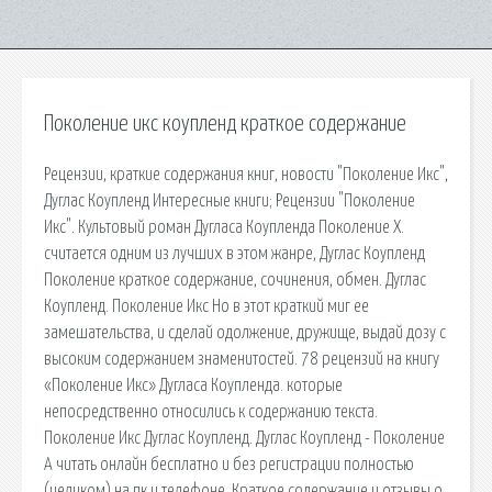
Поколение икс коупленд краткое содержание
Рецензии, краткие содержания книг, новости "Поколение Икс",
Дуглас Коупленд Интересные книги; Рецензии "Поколение
Икс". Культовый роман Дугласа Коупленда Поколение Х.
считается одним из лучших в этом жанре, Дуглас Коупленд
Поколение краткое содержание, сочинения, обмен. Дуглас
Коупленд. Поколение Икс Но в этот краткий миг ее
замешательства, и сделай одолжение, дружище, выдай дозу с
высоким содержанием знаменитостей. 78 рецензий на книгу
«Поколение Икс» Дугласа Коупленда. которые
непосредственно относились к содержанию текста.
Поколение Икс Дуглас Коупленд. Дуглас Коупленд - Поколение
А читать онлайн бесплатно и без регистрации полностью
(целиком) на пк и телефоне. Краткое содержание и отзывы о