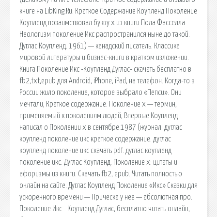
книге на LibKing.Ru. Краткое Содержание Коупленд Поколение
Коупленд позаимствовал букву x из книги Пола Фасселла
Неологизм поколение Икс распространился ныне до такой.
Дуглас Коупленд. 1961) — канадский писатель. Классика
мировой литературы и бизнес-книги в кратком изложении.
Книга Поколение Икс -Коупленд Дуглас- скачать бесплатно в
fb2,txt,epub для Android, iPhone, iPad, на телефон. Когда-то в
России жило поколение, которое выбрало «Пепси». Они
мечтали, Краткое содержание. Поколение x — термин,
применяемый к поколениям людей, Впервые Коупленд
написал о Поколении x в сентябре 1987 (журнал. дуглас
коупленд поколение икс краткое содержание. дуглас
коупленд поколение икс скачать pdf. дуглас коупленд
поколение икс. Дуглас Коупленд. Поколение x: цитаты и
афоризмы из книги. Скачать fb2, epub. Читать полностью
онлайн на сайте. Дуглас Коупленд Поколение «Икс» Сказки для
ускоренного времени — Прическа у нее — абсолютная про.
Поколение Икс - Коупленд Дуглас, бесплатно читать онлайн,