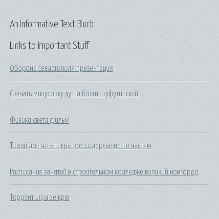
An Informative Text Blurb
Links to Important Stuff
Оборона севастополя презентация
Скачать минусовку душа болит шуфутинский
Физика света фильм
Тихий дон читать краткое содержание по частям
Расписание занятий в строительном колледже великий новгород
Торрент игра зе крю