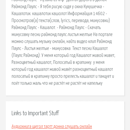
Раймонд Паулс - Я тебя рисую сидя у окна Кукушечка -
Кашалотик. кашалотик кашолот Информайция 14602 -
Просмотров(a) текста(слов, lyrics, перевода, минусовки)
Раймонд Паулс - Кашалот. - Раймонд Паулс - Скачать
минусовку песни раймонд паулс листья желтые На портале
можно слушать музыку онлайн, найти видео клип Раймонд
Паулс - Листья желтые - минусовка. Текст песни Кашалот
(Паулс Раймонд): У меня который год Кашалот живой живет,
Разноцветный кашалот, Полосатый в крапинку. у меня
который год кашалот живой живёт разноцветный кашалот
полосатый в крапинку просто прелесть кашалот и танцует и
поёт только жаль что не растёт не растёт не капельку
Links to Important Stuff
Аудиокнига щегол тартт донна слушать онлайн