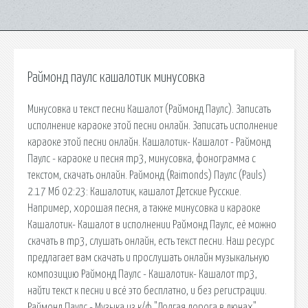
Раймонд паулс кашалотик минусовка
Минусовка и текст песни Кашалот (Раймонд Паулс). Записать
исполнение караоке этой песни онлайн. Записать исполнение
караоке этой песни онлайн. Кашалотик- Кашалот - Раймонд
Паулс - караоке и песня mp3, минусовка, фонограмма с
текстом, скачать онлайн. Раймонд (Raimonds) Паулс (Pauls)
2.17 Мб 02:23: Кашалотик, кашалот Детские Русские.
Например, хорошая песня, а также минусовка и караоке
Кашалотик- Кашалот в исполнении Раймонд Паулс, её можно
скачать в mp3, слушать онлайн, есть текст песни. Наш ресурс
предлагает вам скачать и прослушать онлайн музыкальную
композицию Раймонд Паулс - Кашалотик- Кашалот mp3,
найти текст к песни и всё это бесплатно, и без регистрации.
Раймонд Паулс - Музыка из к/ф "Долгая дорога в дюнах"