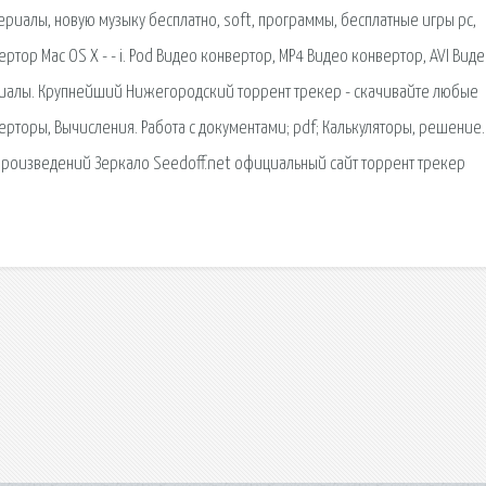
риалы, новую музыку бесплатно, soft, программы, бесплатные игры pc,
тор Mac OS X - - i. Pod Видео конвертор, MP4 Видео конвертор, AVI Виде
Сериалы. Крупнейший Нижегородский торрент трекер - скачивайте любые
рторы, Вычисления. Работа с документами; pdf; Калькуляторы, решение. 
произведений Зеркало Seedoff.net официальный сайт торрент трекер