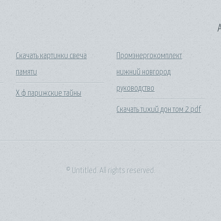
A
Скачать картинки свеча
Промэнергокомплект
памяти
нижний новгород
руководство
Х ф парижские тайны
Скачать тихий дон том 2 pdf
© Untitled. All rights reserved.