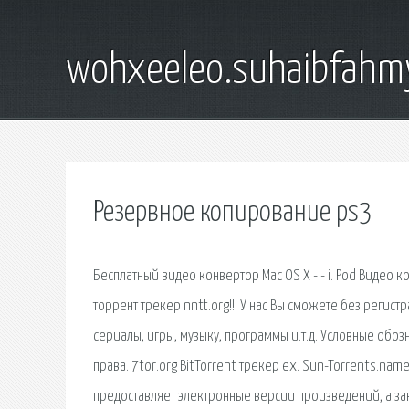
wohxeeleo.suhaibfahm
Резервное копирование ps3
Бесплатный видео конвертор Mac OS X - - i. Pod Видео 
торрент трекер nntt.org!!! У нас Вы сможете без регис
сериалы, игры, музыку, программы и.т.д. Условные об
права. 7tor.org BitTorrent трекер ex. Sun-Torrents.name
предоставляет электронные версии произведений, а за