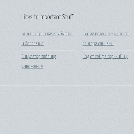
Links to Important Stuff
Бизнес игры скачать быстро
Схема вязания мужского
и бесплатно
свитера спицами
Симулятор таблица
Код от сейфа горький 17
умножения