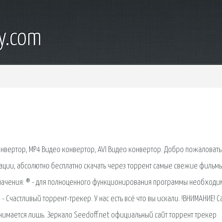
y.com
конвертор, MP4 Видео конвертор, AVI Видео конвертор. Добро пожаловать
трации, абсолютно бесплатно скачать через торрент самые свежие фильмы
означения: ® - для полноценного функционирования программы необход
 - Счастливый торрент-трекер. У нас есть всё что вы искали. !ВНИМАНИЕ! С
нимается лишь. Зеркало Seedoff.net официальный сайт торрент трекер