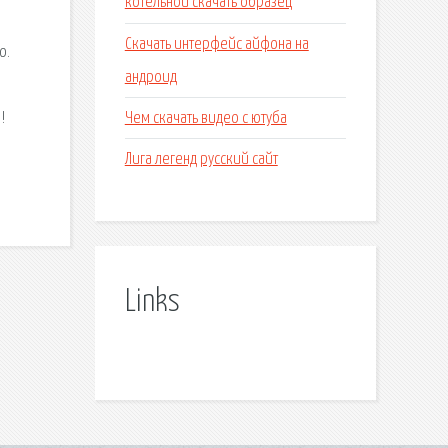
котельной скачать образец
Скачать интерфейс айфона на
о.
андроид
Чем скачать видео с ютуба
!
Лига легенд русский сайт
Links