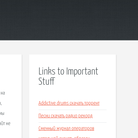
Links to Important
Stuff
 на
,
Addictive drums скачать торрент
имы
Песни скачать радио рекорд
айт не
Сменный журнал операторов