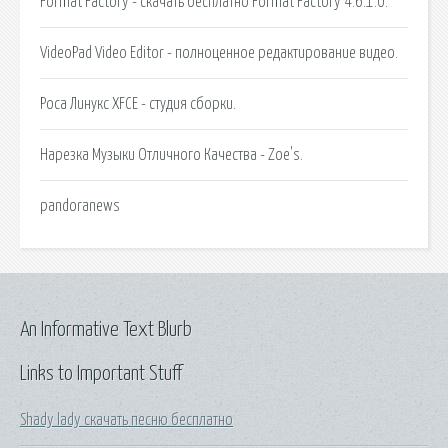
Format Factory - скачать бесплатно Format Factory 4.6.1.0.
VideoPad Video Editor - полноценное редактирование видео.
Роса Линукс XFCE - студия сборки.
Нарезка Музыки Отличного Качества - Zoe's.
pandoranews
An Informative Text Blurb
Links to Important Stuff
Shady lady скачать песню бесплатно