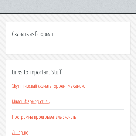
Скачать asf формат
Links to Important Stuff
Skyrim чистый скачать торрент механики
Милен фармер стиль
Программа проигрыватель скачать
Личер це