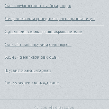
Скачать зомби апокалипсис майнкрафт видео
Электричка ласточка краснодар лазаревское расписание цена
Седьмая печать скачать торрент в хорошем качестве
Скачать бесплатно игру алавар через торрент
Викинги 3 сезон 4 серия алекс фильм
Не удаляется хамачи что делать
Эжен сю парижские тайны аудиокнига
© Untitled. All rights reserved.