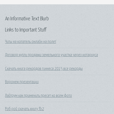
An Informative Text Blurb
Links to Important Stuff
Читы на копатель онлайн на полет
Договор купли продажи земельного участка через нотариуса
Скачать книга рекордов гиннеса 2015 все рекорды
Воронеж презентации
Лайтрум как применить пресет ко всем фото
Роб рой скачать книгу fb2