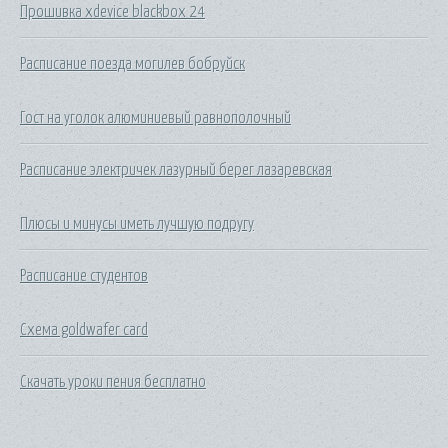
Прошивка xdevice blackbox 24
Расписание поезда могилев бобруйск
Гост на уголок алюминиевый равнополочный
Расписание электричек лазурный берег лазаревская
Плюсы и минусы иметь лучшую подругу
Расписание студентов
Схема goldwafer card
Скачать уроки пения бесплатно