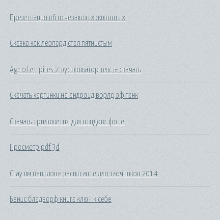
Презентация об исчезающих животных
Сказка как леопард стал пятнистым
Age of empires 2 русификатор текста скачать
Скачать картинки на андроид ворлд оф танк
Скачать приложения для виндовс фоне
Просмотр pdf 3d
Сгау им вавилова расписание для заочников 2014
Бенис бладворф книга ключ к себе