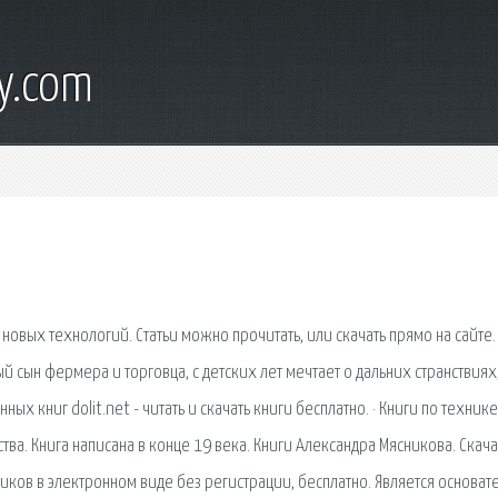
y.com
, новых технологий. Статьи можно прочитать, или скачать прямо на сайте.
ый сын фермера и торговца, с детских лет мечтает о дальних странствиях
х книг dolit.net - читать и скачать книги бесплатно. · Книги по технике
тва. Книга написана в конце 19 века. Книги Александра Мясникова. Скач
иков в электронном виде без регистрации, бесплатно. Является основат