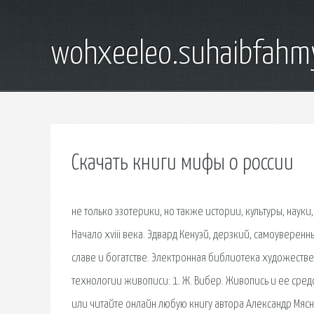
wohxeeleo.suhaibfahm
Скачать книги мифы о россии
не только эзотерики, но также истории, культуры, науки
Начало xviii века. Эдвард Кенуэй, дерзкий, самоуверенн
славе и богатстве. Электронная библиотека художественны
технологии живописи: 1. Ж. Вибер. Живопись и ее средс
или читайте онлайн любую книгу автора Александр Мясн