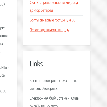
Скачать приложение на андроид
ВО).
доктор батарея
Болты анкерные гост 24379 80
орка,
Песок под ногами аккорды
вития.
ь с
яги
Links
P.Ru -
Все
Книги по эзотерике и развитию,
скачать. Эзотерика.
ации
Электронная библиотека - читать
онлайн или скачать.