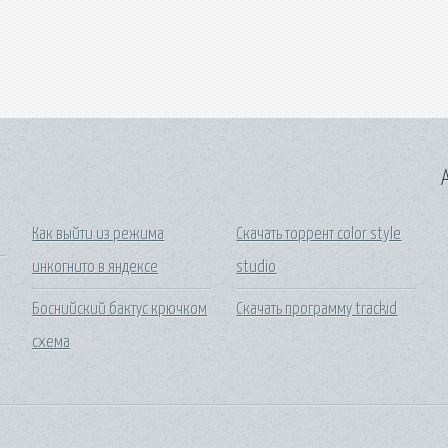
A
Как выйти из режима
Скачать торрент color style
инкогнито в яндексе
studio
Боснийский бактус крючком
Скачать программу trackid
схема