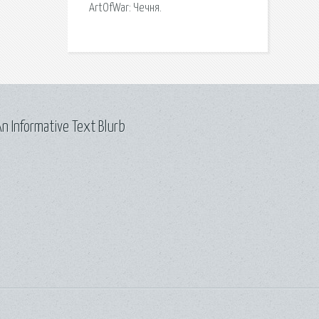
ArtOfWar: Чечня.
n Informative Text Blurb