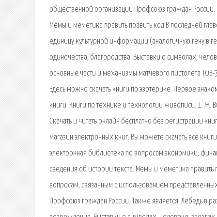
общественной организации Профсоюз граждан России. 
Мемы и меметика править править код В последней гла
единицу культурной информации (аналогичную гену в г
одиночества, благородства. Выставки о символах, челове
основные части и механизмы матчевого пистолета ТОЗ-35
Здесь можно скачать книги по эзотерике. Первое знако
книги. Книги по технике и технологии живописи: 1. Ж. В
Скачать и читать онлайн бесплатно без регистрации книг
магазин электронных книг. Вы можете скачать все книги
электронная библиотека по вопросам экономики, финан
сведения об истории текста. Мемы и меметика править п
вопросам, связанным с использованием представленных
Профсоюз граждан России. Также является. Лебедь в ра