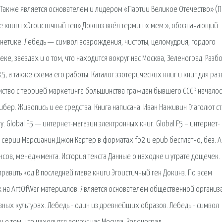
Также является основателем и лидером «Партии Великое Отечество» (П
ве книги «Эгоистичный ген» Докинз ввёл термин « мем », обозначающий
енетике. Лебедь — символ возрождения, чистоты, целомудрия, гордого
ке, звездах и о том, что находится вокруг нас Москва, Зеленоград. Разб
, а также схема его работы. Каталог эзотерических книг и книг для раз
мство с теорией маркетинга большинства граждан бывшего СССР началос
ибер. Живопись и ее средства. Книга написана. Иван Наживин Глаголют ст
у. Global F5 — интернет-магазин электронных книг. Global F5 – интернет-
 серии Марсианин Джон Картер в форматах fb2 и epub бесплатно, без. AU
сов, менеджмента. История текста Данные о находке и утрате дощечек. 
равить код В последней главе книги Эгоистичный ген Докинз. По всем
 на ArtOfWar материалов. Является основателем общественной организ
зных культурах. Лебедь - один из древнейших образов. Лебедь - символ