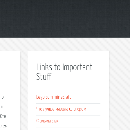
Links to Important
Stuff
, о
Lego com minecraft
 и
Что лучше мазила или хром
айте
Фильмы с вк
елем