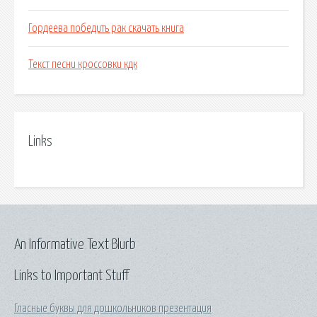
Гордеева победить рак скачать книга
Текст песни кроссовки кдк
Links
An Informative Text Blurb
Links to Important Stuff
Гласные буквы для дошкольников презентация