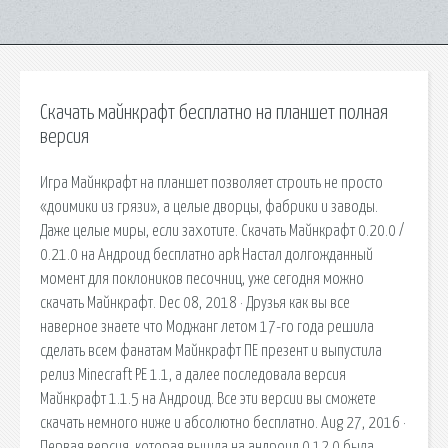
Скачать майнкрафт бесплатно на планшет полная
версия
Игра Майнкрафт на планшет позволяет строить не просто
«доимики из грязи», а целые дворцы, фабрики и заводы.
Даже целые миры, если захотите. Скачать Майнкрафт 0.20.0 /
0.21.0 на Андроид бесплатно apk Настал долгожданный
момент для поклоников песочниц, уже сегодня можно
скачать Майнкрафт. Dec 08, 2018 · Друзья как вы все
наверное знаете что Моджанг летом 17-го года решила
сделать всем фанатам Майнкрафт ПЕ презент и выпустила
релиз Minecraft PE 1.1, а далее последовала версия
Майнкрафт 1.1.5 на Андроид. Все эти версии вы сможете
скачать немного ниже и абсолютно бесплатно. Aug 27, 2016 ·
Первая версия, которая вышла на андроид 0.12.0 была