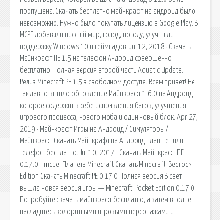
пропущена. Скачать бесплатно майнкрафт на андроид было
невозможно. Нужно было покупать лицензию в Google Play. В
MCPE добавили нижний мир, голод, погоду, улучшили
поддержку Windows 10 и геймпадов. Jul 12, 2018 · Скачать
Майнкрафт ПЕ 1.5 на телефон Андроид совершенно
бесплатно! Полная версия второй части Aquatic Update.
Релиз Minecraft PE 1.5 в свободном доступе. Всем привет! Не
так давно вышло обновление Майнкрафт 1.6.0 на Андроид,
которое содержит в себе исправления багов, улучшения
игрового процесса, нового моба и один новый блок. Apr 27,
2019 · Майнкрафт Игры на Андроид / Симуляторы /
Майнкрафт Скачать Майнкрафт на Андроид планшет или
телефон бесплатно. Jul 10, 2017 · Скачать Майнкрафт ПЕ
0.17.0 - mcpe! Планета Minecraft Скачать Minecraft: Bedrock
Edition Скачать Minecraft PE 0.17.0 Полная версия В свет
вышла новая версия игры — Minecraft: Pocket Edition 0.17.0.
Попробуйте скачать майнкрафт бесплатно, а затем вполне
насладитесь колоритными игровыми персонажами и