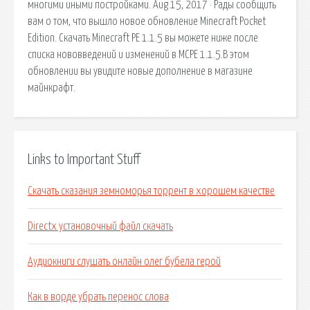
многими иными постройками. Aug 15, 2017 · Рады сообщить
вам о том, что вышло новое обновление Minecraft Pocket
Edition. Скачать Minecraft PE 1.1.5 вы можете ниже после
списка нововведений и изменений в MCPE 1.1.5.В этом
обновлении вы увидите новые дополнение в магазине
майнкрафт.
Links to Important Stuff
Скачать сказания земноморья торрент в хорошем качестве
Directx установочный файл скачать
Аудиокниги слушать онлайн олег бубела герой
Как в ворде убрать перенос слова