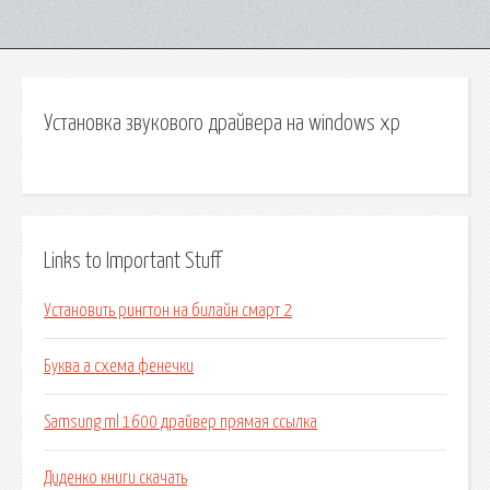
Установка звукового драйвера на windows xp
Links to Important Stuff
Установить рингтон на билайн смарт 2
Буква а схема фенечки
Samsung ml 1600 драйвер прямая ссылка
Диденко книги скачать