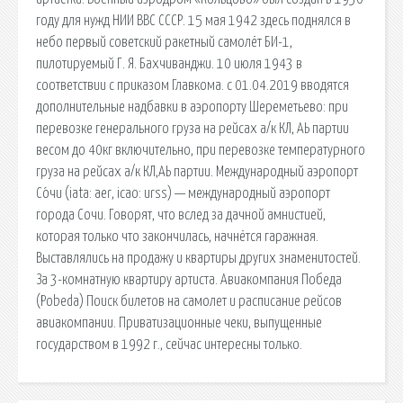
году для нужд НИИ ВВС СССР. 15 мая 1942 здесь поднялся в
небо первый советский ракетный самолёт БИ-1,
пилотируемый Г. Я. Бахчиванджи. 10 июля 1943 в
соответствии с приказом Главкома. с 01.04.2019 вводятся
дополнительные надбавки в аэропорту Шереметьево: при
перевозке генерального груза на рейсах а/к КЛ, АЬ партии
весом до 40кг включительно, при перевозке температурного
груза на рейсах а/к КЛ,АЬ партии. Международный аэропорт
Со́чи (iata: aer, icao: urss) — международный аэропорт
города Сочи. Говорят, что вслед за дачной амнистией,
которая только что закончилась, начнётся гаражная.
Выставлялись на продажу и квартиры других знаменитостей.
За 3-комнатную квартиру артиста. Авиакомпания Победа
(Pobeda) Поиск билетов на самолет и расписание рейсов
авиакомпании. Приватизационные чеки, выпущенные
государством в 1992 г., сейчас интересны только.