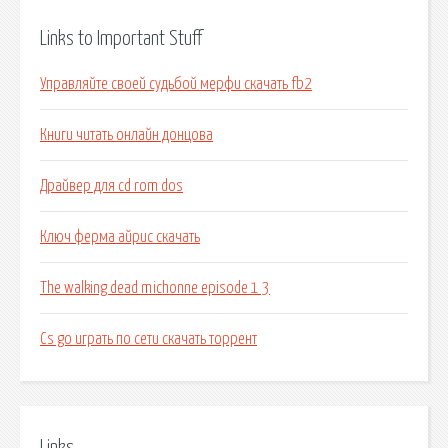
Links to Important Stuff
Управляйте своей судьбой мерфи скачать fb2
Книги читать онлайн донцова
Драйвер для cd rom dos
Ключ ферма айрис скачать
The walking dead michonne episode 1 3
Cs go играть по сети скачать торрент