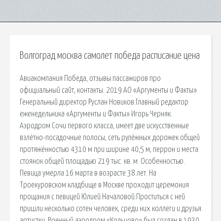
Волгоград москва самолет победа расписание цена
Авиакомпания Победа, отзывы пассажиров про
официальный сайт, контакты. 2019 АО «Аргументы и Факты»
Генеральный директор Руслан Новиков.Главный редактор
еженедельника «Аргументы и Факты» Игорь Черняк.
Аэродром Сочи первого класса, имеет две искусственные
взлётно-посадочные полосы, сеть рулёжных дорожек общей
протяжённостью 4310 м при ширине 40,5 м, перрон и места
стоянок общей площадью 219 тыс. кв. м. Особенностью.
Певица умерла 16 марта в возрасте 38 лет. На
Троекуровском кладбище в Москве проходит церемония
прощания с певицей Юлией Началовой.Проститься с ней
пришли несколько сотен человек, среди них коллеги и друзья
артистки. Военный аэродром «Кольцово» был создан в 1930