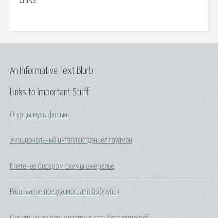
Links
An Informative Text Blurb
Links to Important Stuff
Огурцы мультфильм
Эмоциональный интеллект дэниел гоулман
Плетение бисером схемы ожерелье
Расписание поезда могилев бобруйск
Скачать книгу одиночество в сети бесплатно pdf