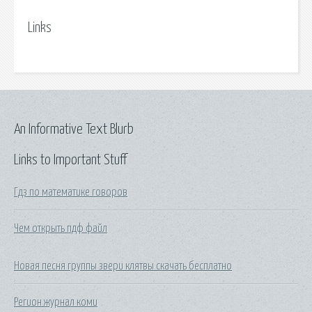
Links
An Informative Text Blurb
Links to Important Stuff
Гдз по математике говоров
Чем открыть пдф файл
Новая песня группы звери клятвы скачать бесплатно
Регион журнал коми