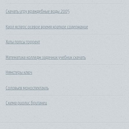
Скачать игру враждебные воды 2005
Карл ясперс осевое время краткое содержание
Хиты попсы торрент
Математика колледж задачник учебник скачать
Нямстеры ключ
Соловьев моноспектакль
Схема риолис британец